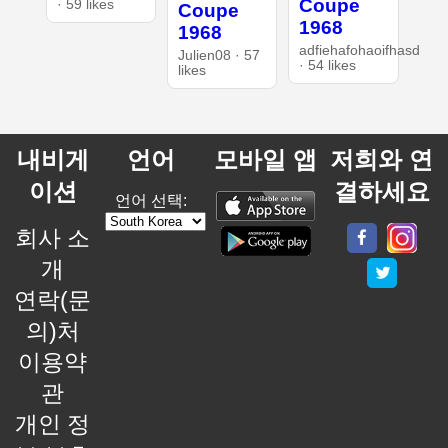
Coupe
· 59 likes
Coupe
1968
1968
adfiehafohaoifhasd
Julien08 · 57
· 54 likes
likes
내비게
언어
모바일 앱
저희와 연
이션
결하세요
언어 선택:
회사 소
개
연락(문
의)처
이용약
관
개인 정