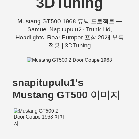
3DTuning
Mustang GT500 1968 튜닝 프로젝트 —
Samuel Napitupulu가 Trunk Lid,
Headlights, Rear Bumper 포함 29개 부품
적용 | 3DTuning
snapitupulu1's
Mustang GT500 이미지