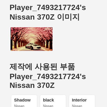
Player_7493217724's
Nissan 370Z 이미지
제작에 사용된 부품
Player_7493217724's
Nissan 370Z
Shadow
black
Interior
Nissan
Nissan
Nissan