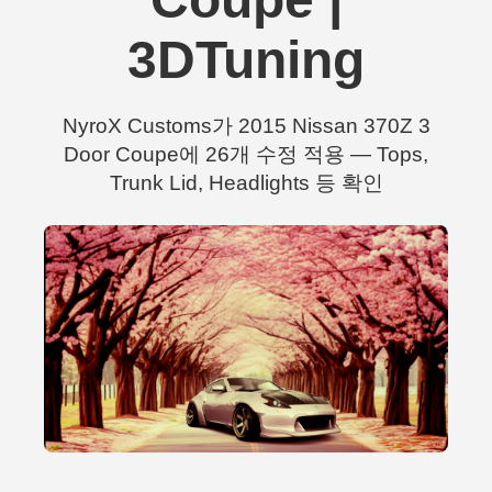
3DTuning
NyroX Customs가 2015 Nissan 370Z 3
Door Coupe에 26개 수정 적용 — Tops,
Trunk Lid, Headlights 등 확인