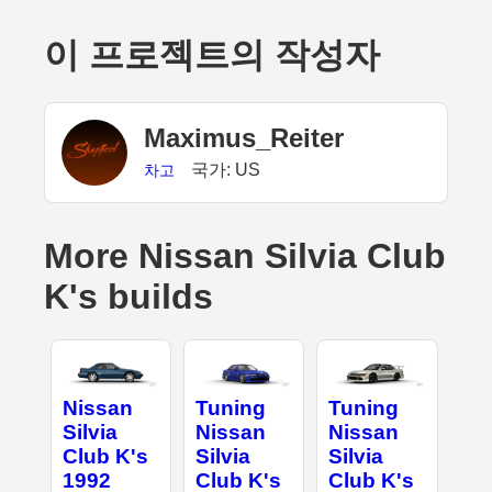
이 프로젝트의 작성자
Maximus_Reiter
국가: US
차고
More Nissan Silvia Club
K's builds
Nissan
Tuning
Tuning
Silvia
Nissan
Nissan
Club K's
Silvia
Silvia
1992
Club K's
Club K's