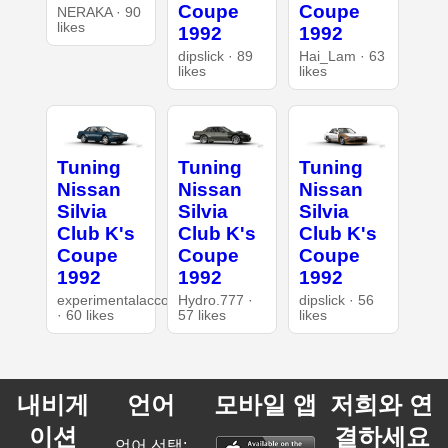
Coupe
Coupe
NERAKA · 90
likes
1992
1992
dipslick · 89
Hai_Lam · 63
likes
likes
Tuning
Tuning
Tuning
Nissan
Nissan
Nissan
Silvia
Silvia
Silvia
Club K's
Club K's
Club K's
Coupe
Coupe
Coupe
1992
1992
1992
experimentalaccount
Hydro.777 ·
dipslick · 56
· 60 likes
57 likes
likes
내비게
언어
모바일 앱
저희와 연
이션
결하세요
언어 선택: