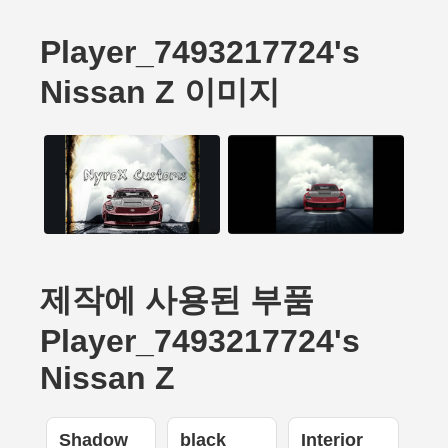
Player_7493217724's
Nissan Z 이미지
제작에 사용된 부품
Player_7493217724's
Nissan Z
Shadow
black
Interior