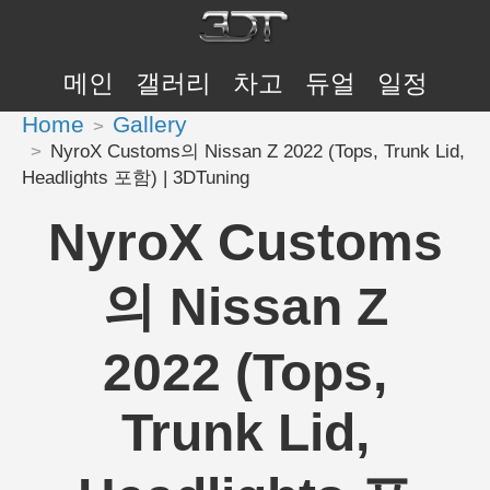
메인
갤러리
차고
듀얼
일정
Home
Gallery
NyroX Customs의 Nissan Z 2022 (Tops, Trunk Lid,
Headlights 포함) | 3DTuning
NyroX Customs
의 Nissan Z
2022 (Tops,
Trunk Lid,