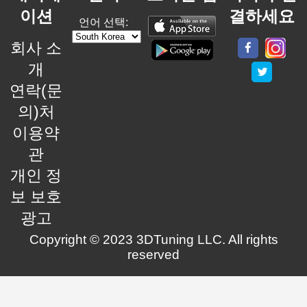
이션
결하세요
언어 선택:
회사 소
개
연락(문
의)처
이용약
관
개인 정
보 보호
광고
Copyright © 2023 3DTuning LLC. All rights
reserved