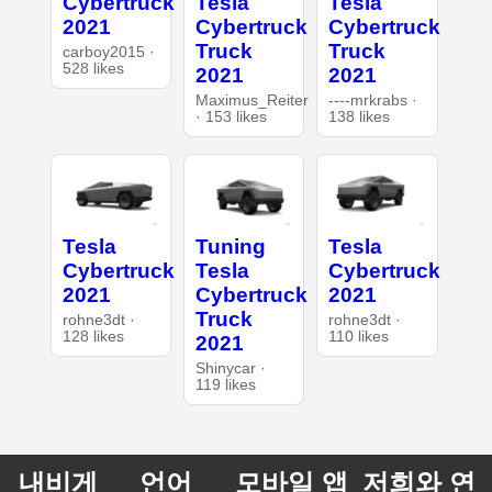
Cybertruck
Tesla
Tesla
2021
Cybertruck
Cybertruck
Truck
Truck
carboy2015 ·
528 likes
2021
2021
Maximus_Reiter
----mrkrabs ·
· 153 likes
138 likes
Tesla
Tuning
Tesla
Cybertruck
Tesla
Cybertruck
2021
Cybertruck
2021
Truck
rohne3dt ·
rohne3dt ·
128 likes
110 likes
2021
Shinycar ·
119 likes
내비게
언어
모바일 앱
저희와 연