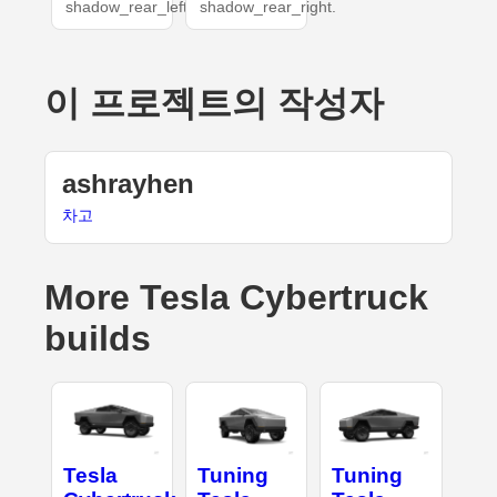
shadow_rear_left.
shadow_rear_right.
이 프로젝트의 작성자
ashrayhen
차고
More Tesla Cybertruck
builds
Tesla
Tuning
Tuning