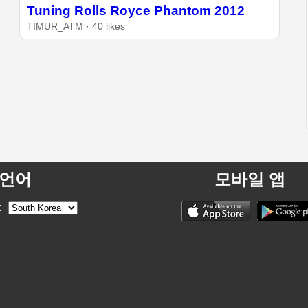
Tuning Rolls Royce Phantom 2012
TIMUR_ATM · 40 likes
언어
모바일 앱
: