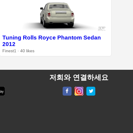
Tuning Rolls Royce Phantom Sedan
2012
Finest1 · 40 likes
저희와 연결하세요