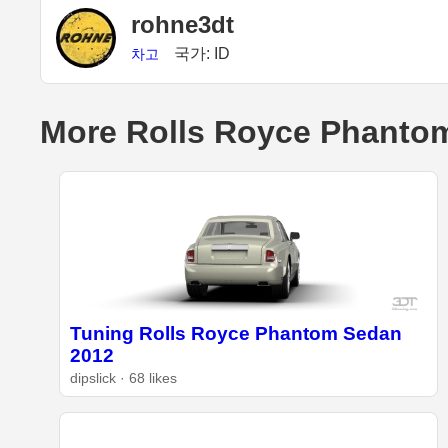
rohne3dt
국가: ID
차고
More Rolls Royce Phantom
Tuning Rolls Royce Phantom Sedan
2012
dipslick · 68 likes