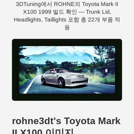
3DTuning에서 ROHNE의 Toyota Mark II
X100 1999 빌드 확인 — Trunk Lid,
Headlights, Taillights 포함 총 22개 부품 적
용
rohne3dt's Toyota Mark
II X100 이미지