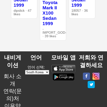
Toyota
1999
1999
Mark II
dipslick · 47
18057 · 36
X100
likes
likes
Sedan
1999
-
IMPORT_GOD-
· 39 likes
내비게
언어
모바일 앱
저희와 연
이션
결하세요
언어 선택:
회사 소
개
연락(문
의)처
이용약