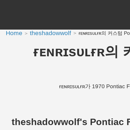
Home
theshadowwolf
ғᴇɴʀɪsᴜʟғʀ의 커스텀 Ponti
ғᴇɴʀɪsᴜʟғʀ의 커
ғᴇɴʀɪsᴜʟғʀ가 1970 Pontiac 
theshadowwolf's Pontiac