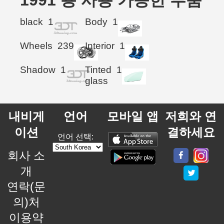
1991 용 사용 가능한 부품
black
1
Body
1
Wheels
239
Interior
1
Shadow
1
Tinted
1
glass
내비게
언어
모바일 앱
저희와 연
이션
결하세요
언어 선택:
회사 소
개
연락(문
의)처
이용약