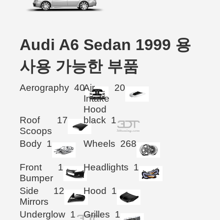
Audi A6 Sedan 1999 용
사용 가능한 부품
Aerography
40
Air
20
Intake
Hood
Roof
17
black
1
Scoops
Body
1
Wheels
268
Front
1
Headlights
1
Bumper
Side
12
Hood
1
Mirrors
Underglow
1
Grilles
1