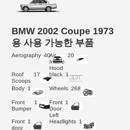
BMW 2002 Coupe 1973
용 사용 가능한 부품
Aerography
40
Air
20
Intake
Hood
Roof
17
black
1
Scoops
Body
1
Wheels
268
Front
1
Front
1
Bumper
Door
Left
Front
1
Headlights
1
door