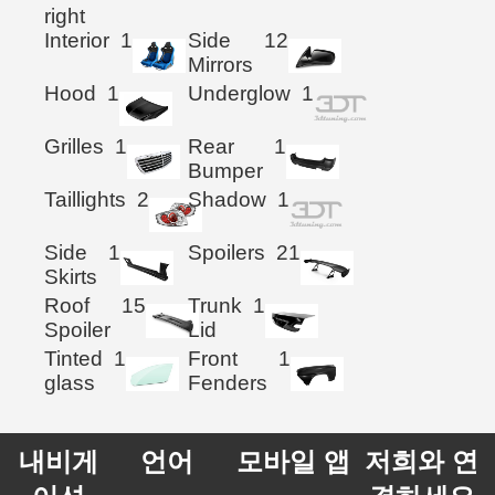
right
Interior
1
Side
12
Mirrors
Hood
1
Underglow
1
Grilles
1
Rear
1
Bumper
Taillights
2
Shadow
1
Side
1
Spoilers
21
Skirts
Roof
15
Trunk
1
Spoiler
Lid
Tinted
1
Front
1
glass
Fenders
내비게
언어
모바일 앱
저희와 연