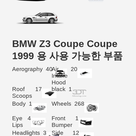
BMW Z3 Coupe Coupe
1999 용 사용 가능한 부품
Aerography
40
Air
20
Intake
Hood
Roof
17
black
1
Scoops
Body
1
Wheels
268
Eye
4
Front
1
Lips
Bumper
Headlights
3
Side
12