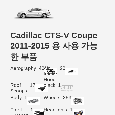
Cadillac CTS-V Coupe
2011-2015 용 사용 가능
한 부품
Aerography
40
Air
20
Intake
Hood
Roof
17
black
1
Scoops
Body
1
Wheels
263
Front
1
Headlights
1