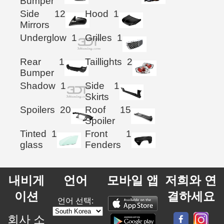
Bumper
Side
12
Hood
1
Mirrors
Underglow
1
Grilles
1
Rear
1
Taillights
2
Bumper
Shadow
1
Side
1
Skirts
Spoilers
20
Roof
15
Spoiler
Tinted
1
Front
1
glass
Fenders
내비게
언어
모바일 앱
저희와 연
이션
결하세요
언어 선택:
회사 소