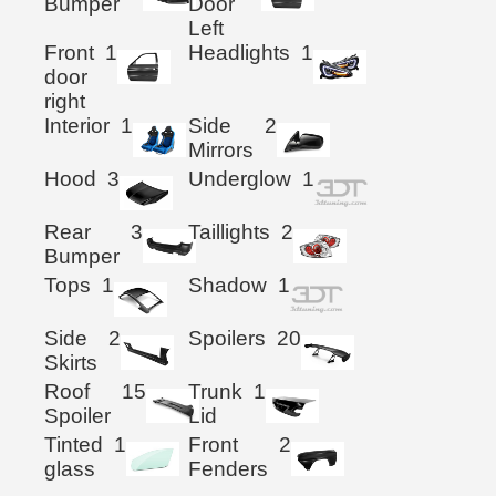
Bumper
Door
Left
Front
1
Headlights
1
door
right
Interior
1
Side
2
Mirrors
Hood
3
Underglow
1
Rear
3
Taillights
2
Bumper
Tops
1
Shadow
1
Side
2
Spoilers
20
Skirts
Roof
15
Trunk
1
Spoiler
Lid
Tinted
1
Front
2
glass
Fenders