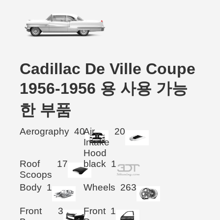
Cadillac De Ville Coupe
1956-1956 용 사용 가능
한 부품
Aerography
40
Air
20
Intake
Hood
Roof
17
black
1
Scoops
Body
1
Wheels
263
Front
3
Front
1