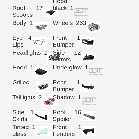
Hood
Roof
17
black
1
Scoops
Body
1
Wheels
263
Eye
4
Front
1
Lips
Bumper
Headlights
1
Side
12
Mirrors
Hood
1
Underglow
1
Grilles
1
Rear
1
Bumper
Taillights
2
Shadow
1
Side
1
Roof
16
Skirts
Spoiler
Tinted
1
Front
1
glass
Fenders