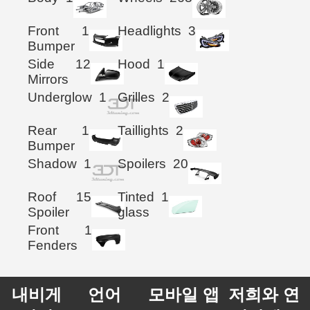
Front
1
Headlights
3
Bumper
Side
12
Hood
1
Mirrors
Underglow
1
Grilles
2
Rear
1
Taillights
2
Bumper
Shadow
1
Spoilers
20
Roof
15
Tinted
1
Spoiler
glass
Front
1
Fenders
내비게
언어
모바일 앱
저희와 연