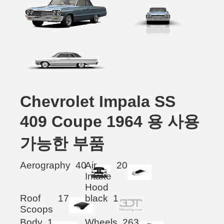
Chevrolet Impala SS
409 Coupe 1964 용 사용
가능한 부품
Aerography
40
Air
20
Intake
Hood
Roof
17
black
1
Scoops
Body
1
Wheels
263