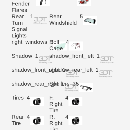
Fender
Flares
Rear
1
Rear
5
Turn
Windshield
Signal
Lights
right_windows
Roll
5
4
Cage
Shadow
1
shadow_front_left
1
shadow_front_right
shadow_rear_left
1
1
shadow_rear_right
Spoilers
1
35
Tires
4
F.
4
Right
Tire
Rear
4
R.
4
Tire
Right
Tire