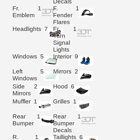
Decals
Fr.
1
F.
1
Emblem
Fender
Flares
Headlights
7
Fr.
1
Turn
Signal
Lights
Windows
5
Interior
9
Left
5
Mirrors
2
Windows
Side
2
Hood
6
Mirrors
Muffler
1
Grilles
1
Rear
1
Rear
1
Bumper
Bumper
Decals
R.
1
Taillights
6