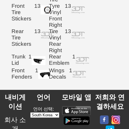
Front
13
Tyre
13
Tire
Vinyl
Stickers
Front
Right
Rear
13
Tire
13
Tire
Vinyl
Stickers
Rear
Right
Trunk
1
Rear
1
Lid
Emblem
Front
1
Wings
1
Fenders
Decals
내비게
언어
모바일 앱
저희와 연
이션
결하세요
언어 선택:
회사 소
개