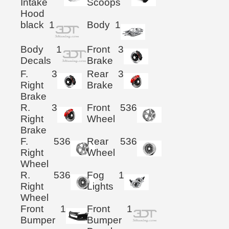
Intake
Scoops
Hood
black
1
Body
1
Body
1
Front
3
Decals
Brake
F.
3
Rear
3
Right
Brake
Brake
R.
3
Front
536
Right
Wheel
Brake
F.
536
Rear
536
Right
Wheel
Wheel
R.
536
Fog
1
Right
Lights
Wheel
Front
1
Front
1
Bumper
Bumper