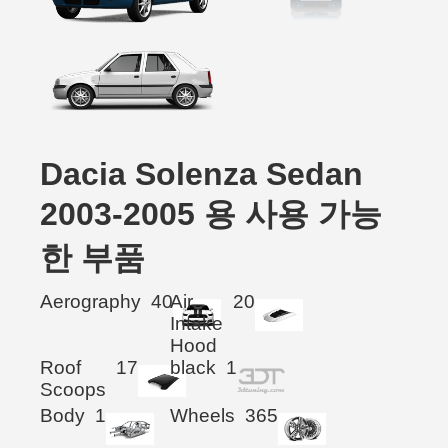
Dacia Solenza Sedan
2003-2005 용 사용 가능
한 부품
Aerography
40
Air
20
Intake
Hood
Roof
17
black
1
Scoops
Body
1
Wheels
365