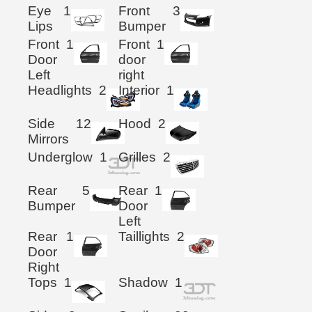
Eye
1
Front
3
Lips
Bumper
Front
1
Front
1
Door
door
Left
right
Headlights
2
Interior
1
Side
12
Hood
2
Mirrors
Underglow
1
Grilles
2
Rear
5
Rear
1
Bumper
Door
Left
Rear
1
Taillights
2
Door
Right
Tops
1
Shadow
1