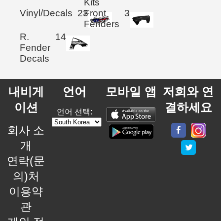
Kits
Vinyl/Decals
23
Front
3
Fenders
R.
14
Fender
Decals
내비게
언어
모바일 앱
저희와 연
이션
결하세요
언어 선택:
회사 소
개
연락(문
의)처
이용약
관