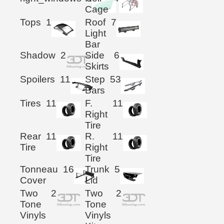
Cage
Tops
1
Roof
7
Light
Bar
Shadow
2
Side
6
Skirts
Spoilers
11
Step
53
Bars
Tires
11
F.
11
Right
Tire
Rear
11
R.
11
Tire
Right
Tire
Tonneau
16
Trunk
5
Cover
Lid
Two
2
Two
2
Tone
Tone
Vinyls
Vinyls