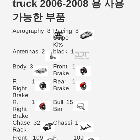
truck 2006-2008 용 사용
가능한 부품
Aerography
8
Racing
8
Stripe
Kits
Antennas
2
black
1
Body
3
Front
1
Brake
F.
1
Rear
1
Right
Brake
Brake
R.
1
Bull
15
Right
Bar
Brake
Chase
32
Chassi
1
Rack
Front
109
F.
109