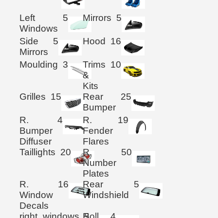
Left
5
Mirrors
5
Windows
Side
5
Hood
16
Mirrors
Moulding
3
Trims
10
&
Kits
Grilles
15
Rear
25
Bumper
R.
4
R.
19
Bumper
Fender
Diffuser
Flares
Taillights
20
R.
50
Number
Plates
R.
16
Rear
5
Window
Windshield
Decals
right_windows
Roll
5
4