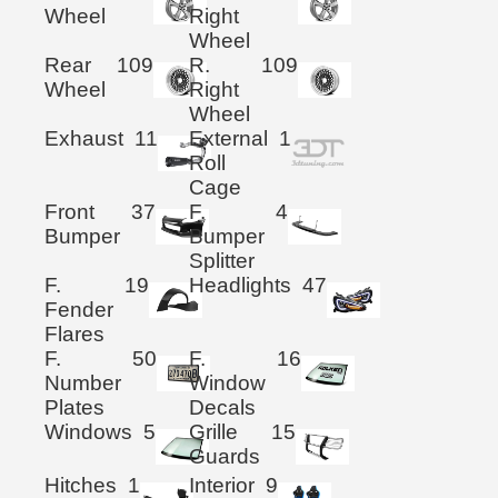
Wheel
Right
Wheel
Rear
109
R.
109
Wheel
Right
Wheel
Exhaust
11
External
1
Roll
Cage
Front
37
F.
4
Bumper
Bumper
Splitter
F.
19
Headlights
47
Fender
Flares
F.
50
F.
16
Number
Window
Plates
Decals
Windows
5
Grille
15
Guards
Hitches
1
Interior
9