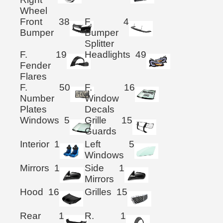
Wheel
Front
38
F.
4
Bumper
Bumper
Splitter
F.
19
Headlights
49
Fender
Flares
F.
50
F.
16
Number
Window
Plates
Decals
Windows
5
Grille
15
Guards
Interior
1
Left
5
Windows
Mirrors
1
Side
1
Mirrors
Hood
16
Grilles
15
Rear
1
R.
1