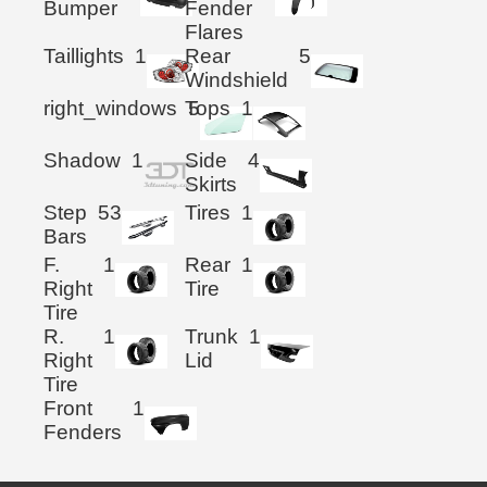
Bumper
Fender
Flares
Taillights
1
Rear
5
Windshield
right_windows
Tops
5
1
Shadow
1
Side
4
Skirts
Step
53
Tires
1
Bars
F.
1
Rear
1
Right
Tire
Tire
R.
1
Trunk
1
Right
Lid
Tire
Front
1
Fenders