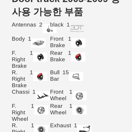
사용 가능한 부품
Antennas
2
black
1
Body
1
Front
1
Brake
F.
1
Rear
1
Right
Brake
Brake
R.
1
Bull
15
Right
Bar
Brake
Chassi
1
Front
1
Wheel
F.
1
Rear
1
Right
Wheel
Wheel
R.
1
Exhaust
1
Right