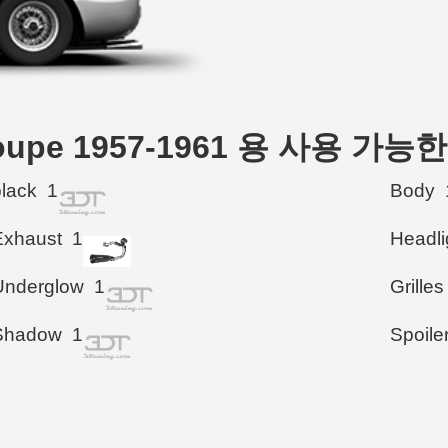
a Coupe 1957-1961 용 사용 가능
black
1
Body
Exhaust
1
Headli
Underglow
1
Grilles
Shadow
1
Spoile