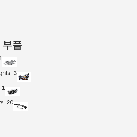
한 부품
1
ghts
3
1
rs
20