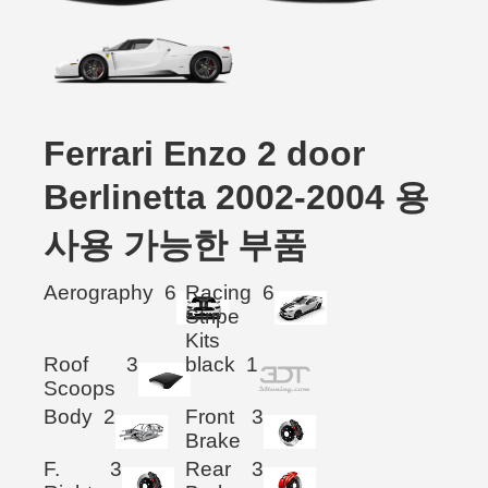
Ferrari Enzo 2 door
Berlinetta 2002-2004 용
사용 가능한 부품
Aerography
6
Racing
6
Stripe
Kits
Roof
3
black
1
Scoops
Body
2
Front
3
Brake
F.
3
Rear
3