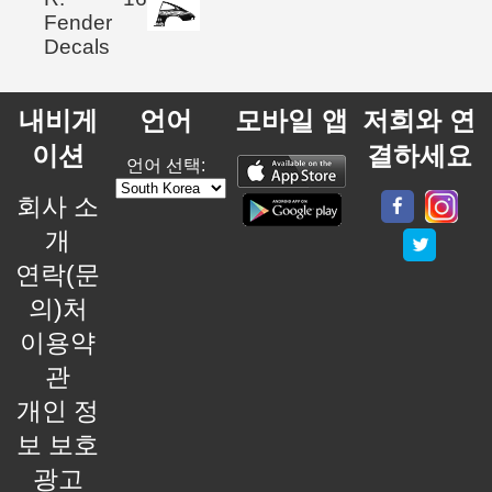
Fender
Decals
내비게
언어
모바일 앱
저희와 연
이션
결하세요
언어 선택:
회사 소
개
연락(문
의)처
이용약
관
개인 정
보 보호
광고