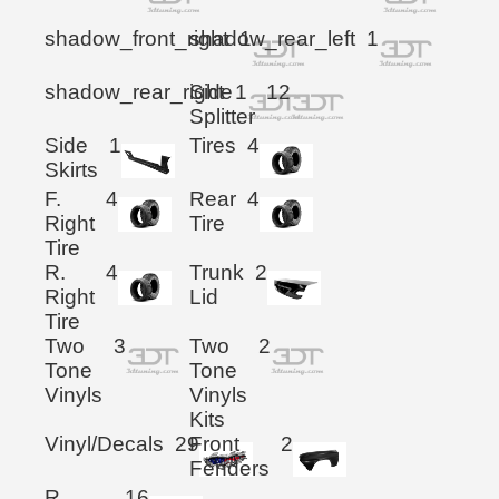
shadow_front_right
shadow_rear_left
1
1
shadow_rear_right
Side
1
12
Splitter
Side
1
Tires
4
Skirts
F.
4
Rear
4
Right
Tire
Tire
R.
4
Trunk
2
Right
Lid
Tire
Two
3
Two
2
Tone
Tone
Vinyls
Vinyls
Kits
Vinyl/Decals
29
Front
2
Fenders
R.
16