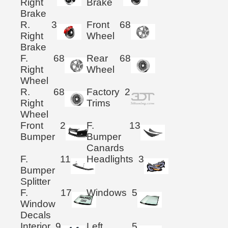
Right
Brake
Brake
R.
3
Front
68
Right
Wheel
Brake
F.
68
Rear
68
Right
Wheel
Wheel
R.
68
Factory
2
Right
Trims
Wheel
Front
2
F.
13
Bumper
Bumper
Canards
F.
11
Headlights
3
Bumper
Splitter
F.
17
Windows
5
Window
Decals
Interior
9
Left
5