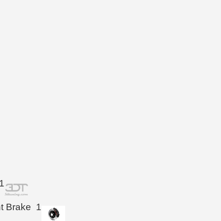
1
ht Brake
1