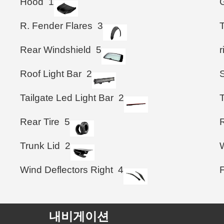
Hood
1
G
R. Fender Flares
3
T
Rear Windshield
5
Roof Light Bar
2
Tailgate Led Light Bar
2
T
Rear Tire
5
R
Trunk Lid
2
Wind Deflectors Right
4
내비게이션