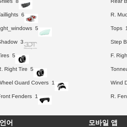
rilles
8
Rear 
aillights
6
R. Mud
right_windows
5
Tops
Shadow
3
Step B
ires
5
F. Righ
. Right Tire
5
Tonne
Wheel Guard Covers
1
Wind D
Front Fenders
1
R. Fen
언어
모바일 앱