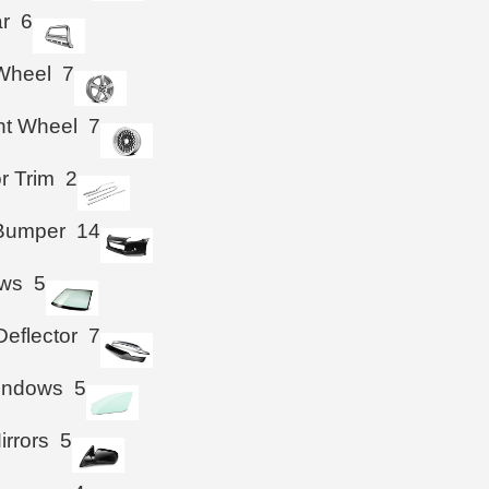
ar
6
Wheel
7
ht Wheel
7
or Trim
2
 Bumper
14
ws
5
eflector
7
Windows
5
irrors
5