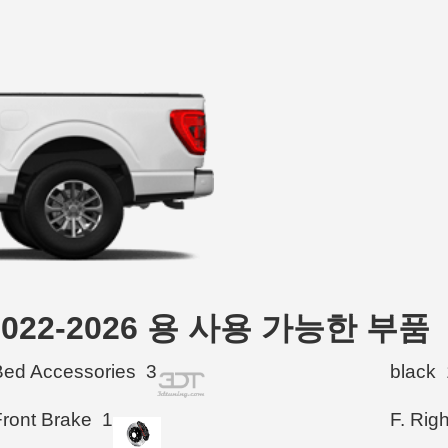
ck 2022-2026 용 사용 가능한 부품
Bed Accessories
3
black
Front Brake
1
F. Rig