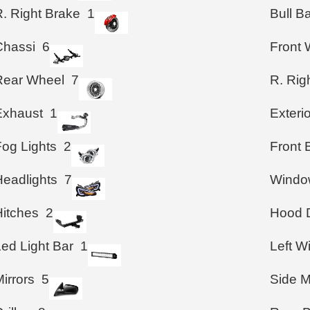
R. Right Brake
1
Bull B
Chassi
6
Front 
Rear Wheel
7
R. Rig
Exhaust
1
Exteri
Fog Lights
2
Front
Headlights
7
Windo
Hitches
2
Hood D
Led Light Bar
1
Left 
irrors
5
Side M