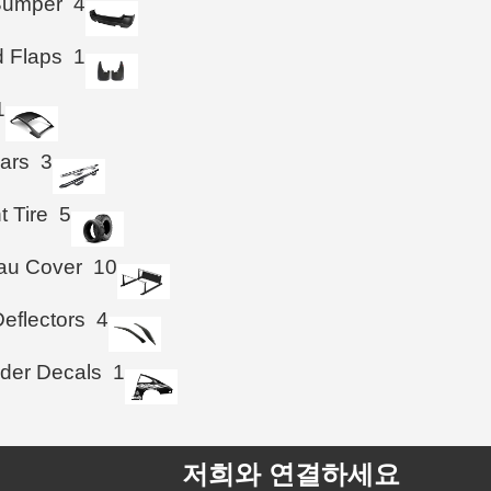
Bumper
4
 Flaps
1
1
ars
3
t Tire
5
au Cover
10
eflectors
4
der Decals
1
저희와 연결하세요