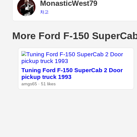
MonasticWest79
차고
More Ford F-150 SuperCab
Tuning Ford F-150 SuperCab 2 Door
pickup truck 1993
amgs65 · 51 likes