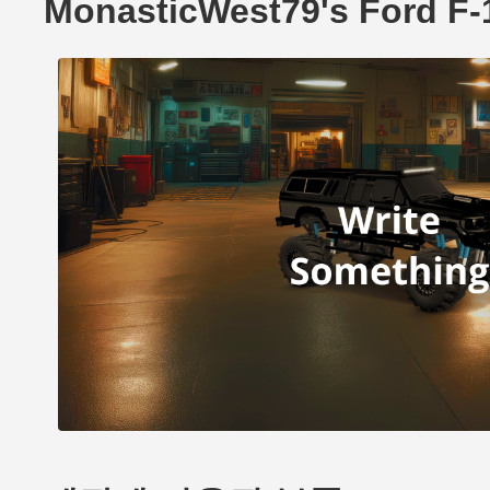
MonasticWest79's Ford 