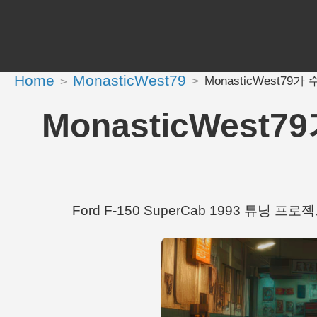
Home
MonasticWest79
MonasticWest79가 수
MonasticWest79
Ford F-150 SuperCab 1993 튜닝 프로젝트 