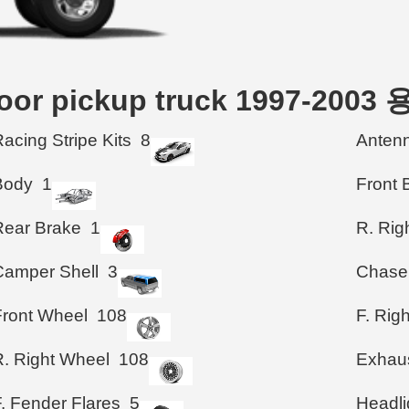
 Door pickup truck 1997-2
acing Stripe Kits
8
Anten
Body
1
Front 
Rear Brake
1
R. Rig
Camper Shell
3
Chase
Front Wheel
108
F. Rig
R. Right Wheel
108
Exhau
. Fender Flares
5
Headli