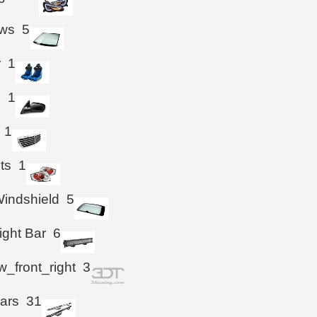
ws
5
r
1
s
1
1
hts
1
indshield
5
ight Bar
6
_front_right
3
ars
31