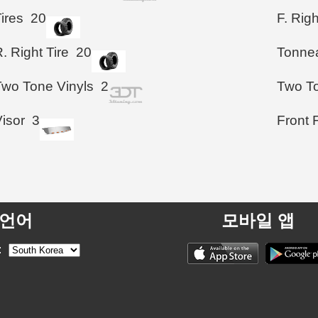
ires
20
F. Righ
. Right Tire
20
Tonne
Two Tone Vinyls
2
Two To
isor
3
Front 
언어
모바일 앱
: