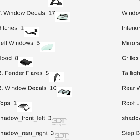
F. Window Decals
17
Windo
Hitches
1
Interio
Left Windows
5
Mirror
Hood
8
Grilles
R. Fender Flares
5
Taillig
R. Window Decals
16
Rear W
Tops
1
Roof L
shadow_front_left
3
shadow
shadow_rear_right
3
Step B