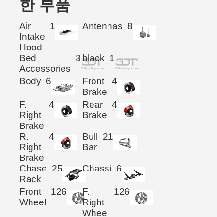
한 부품
Air
1
Antennas
8
Intake
Hood
Bed
3
black
1
Accessories
Body
6
Front
4
Brake
F.
4
Rear
4
Right
Brake
Brake
R.
4
Bull
21
Right
Bar
Brake
Chase
25
Chassi
6
Rack
Front
126
F.
126
Wheel
Right
Wheel