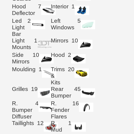
Hood
7
Interior
1
Deflector
Led
2
Left
5
Light
Windows
Bar
Light
1
Mirrors
10
Mounts
Side
10
Hood
2
Mirrors
Moulding
1
Trims
20
&
Kits
Grilles
19
Rear
45
Bumper
R.
4
R.
16
Bumper
Fender
Diffuser
Flares
Taillights
12
R.
1
Mud