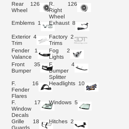
Rear
126
R.
126
Wheel
Right
Wheel
Emblems
1
Exhaust
8
Exterior
4
Factory
2
Trim
Trims
Fender
1
Fog
2
Valance
Lights
Front
35
F.
4
Bumper
Bumper
Splitter
F.
16
Headlights
10
Fender
Flares
F.
17
Windows
5
Window
Decals
Grille
18
Hitches
2
Guards