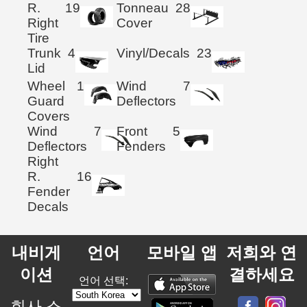
R.
19
Tonneau
28
Right
Cover
Tire
Trunk
4
Vinyl/Decals
23
Lid
Wheel
1
Wind
7
Guard
Deflectors
Covers
Wind
7
Front
5
Deflectors
Fenders
Right
R.
16
Fender
Decals
내비게
언어
모바일 앱
저희와 연
이션
결하세요
언어 선택:
회사 소