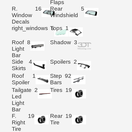
Flaps
R.
16
Rear
5
Window
Windshield
Decals
right_windows
Tops
5
1
Roof
8
Shadow
3
Light
Bar
Side
4
Spoilers
2
Skirts
Roof
1
Step
92
Spoiler
Bars
Tailgate
2
Tires
19
Led
Light
Bar
F.
19
Rear
19
Right
Tire
Tire