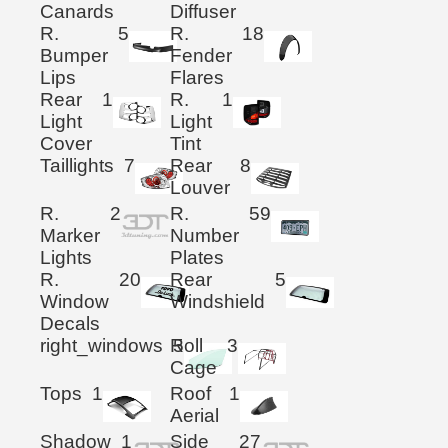
Canards
Diffuser
R.
5
R.
18
Bumper
Fender
Lips
Flares
Rear
1
R.
1
Light
Light
Cover
Tint
Taillights
7
Rear
8
Louver
R.
2
R.
59
Marker
Number
Lights
Plates
R.
20
Rear
5
Window
Windshield
Decals
right_windows
Roll
5
3
Cage
Tops
1
Roof
1
Aerial
Shadow
1
Side
27