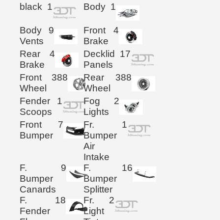
black
1
Body
1
Body
9
Front
4
Vents
Brake
Rear
4
Decklid
17
Brake
Panels
Front
388
Rear
388
Wheel
Wheel
Fender
1
Fog
2
Scoops
Lights
Front
7
Fr.
1
Bumper
Bumper
Air
Intake
F.
9
F.
16
Bumper
Bumper
Canards
Splitter
F.
18
Fr.
2
Fender
Light