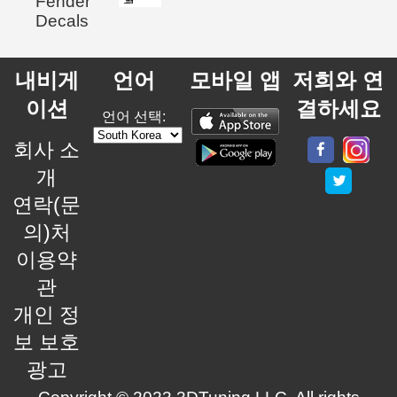
Fender
Decals
내비게
언어
모바일 앱
저희와 연
이션
결하세요
언어 선택:
회사 소
개
연락(문
의)처
이용약
관
개인 정
보 보호
광고