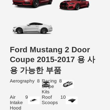
Ford Mustang 2 Door
Coupe 2015-2017 용 사
용 가능한 부품
Aerography
8
Racing
8
Stripe
Kits
Air
9
Roof
10
Intake
Scoops
Hood