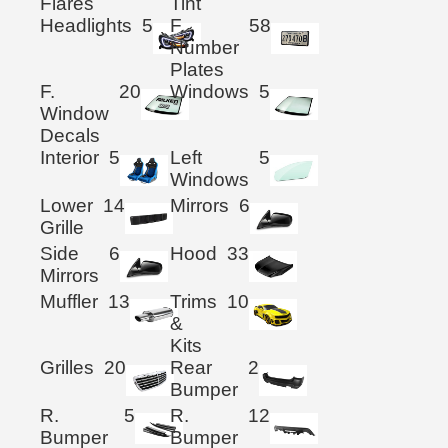
Flares
Tint
Headlights
5
F.
58
Number
Plates
F.
20
Windows
5
Window
Decals
Interior
5
Left
5
Windows
Lower
14
Mirrors
6
Grille
Side
6
Hood
33
Mirrors
Muffler
13
Trims
10
&
Kits
Grilles
20
Rear
2
Bumper
R.
5
R.
12
Bumper
Bumper