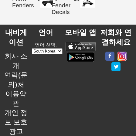
Fenders
Fender
Decals
내비게
언어
모바일 앱
저희와 연
이션
결하세요
언어 선택:
회사 소
개
연락(문
의)처
이용약
관
개인 정
보 보호
광고