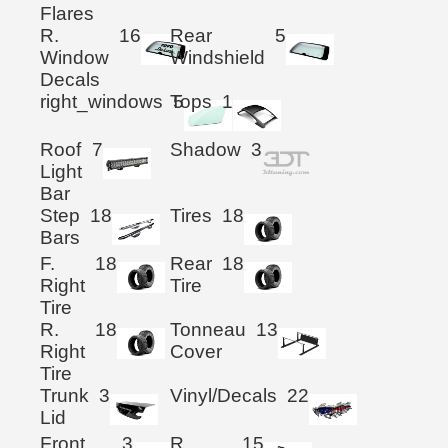
Flares
R.
16
Rear
5
Window
Windshield
Decals
right_windows
Tops
5
1
Roof
7
Shadow
3
Light
Bar
Step
18
Tires
18
Bars
F.
18
Rear
18
Right
Tire
Tire
R.
18
Tonneau
13
Right
Cover
Tire
Trunk
3
Vinyl/Decals
22
Lid
Front
3
R.
15