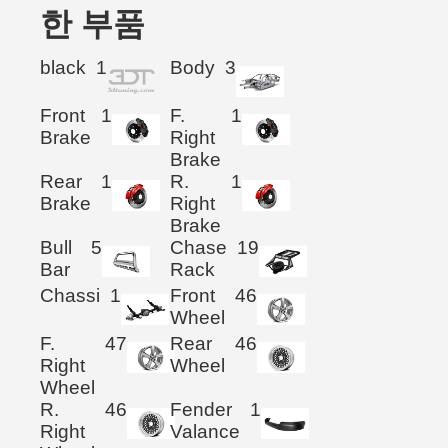
한 부품
black
1
Body
3
Front
1
F.
1
Brake
Right
Brake
Rear
1
R.
1
Brake
Right
Brake
Bull
5
Chase
19
Bar
Rack
Chassi
1
Front
46
Wheel
F.
47
Rear
46
Right
Wheel
Wheel
R.
46
Fender
1
Right
Valance