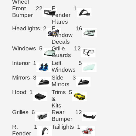
Wheel
Front
22
F.
1
Bumper
Fender
Flares
Headlights
2
F.
16
Window
Decals
Windows
5
Grille
12
Guards
Interior
1
Left
5
Windows
Mirrors
3
Side
3
Mirrors
Hood
1
Trims
5
&
Kits
Grilles
6
Rear
12
Bumper
R.
1
Taillights
1
Fender