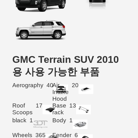
GMC Terrain SUV 2010
용 사용 가능한 부품
Aerography
40
Air
20
Intake
Hood
Roof
17
Base
13
Scoops
rack
black
1
Body
1
Wheels
365
Fender
6