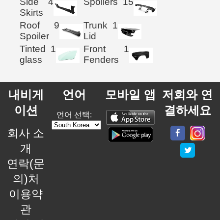
Side
4
Spoilers
15
Skirts
Roof
9
Trunk
1
Spoiler
Lid
Tinted
1
Front
1
glass
Fenders
내비게
언어
모바일 앱
저희와 연
이션
결하세요
언어 선택:
회사 소
개
연락(문
의)처
이용약
관