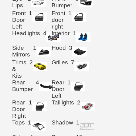
Lips
Bumper
Front
1
Front
1
Door
door
Left
right
Headlights
4
Interior
1
Side
1
Hood
3
Mirrors
Trims
2
Grilles
7
&
Kits
Rear
4
Rear
1
Bumper
Door
Left
Rear
1
Taillights
2
Door
Right
Tops
1
Shadow
1