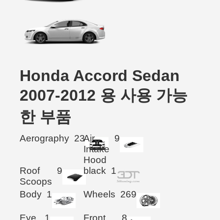
Honda Accord Sedan
2007-2012 용 사용 가능
한 부품
Aerography
23
Air
9
Intake
Hood
Roof
9
black
1
Scoops
Body
1
Wheels
269
Eye
1
Front
8