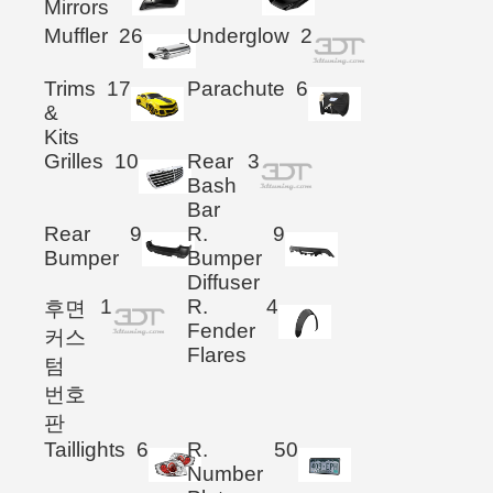
Mirrors
Muffler
26
Underglow
2
Trims
17
Parachute
6
&
Kits
Grilles
10
Rear
3
Bash
Bar
Rear
9
R.
9
Bumper
Bumper
Diffuser
1
R.
4
후면
Fender
커스
Flares
텀
번호
판
Taillights
6
R.
50
Number