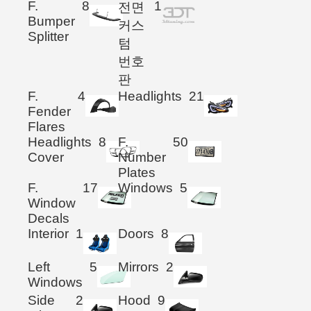
F.
8
1
전면
Bumper
커스
Splitter
텀
번호
판
F.
4
Headlights
21
Fender
Flares
Headlights
8
F.
50
Cover
Number
Plates
F.
17
Windows
5
Window
Decals
Interior
1
Doors
8
Left
5
Mirrors
2
Windows
Side
2
Hood
9