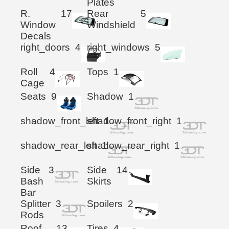
Plates
R.
17
Rear
5
Window
Windshield
Decals
right_doors
4
right_windows
5
Roll
4
Tops
1
Cage
Seats
9
Shadow
1
shadow_front_left
shadow_front_right
1
1
shadow_rear_left
shadow_rear_right
1
1
Side
3
Side
14
Bash
Skirts
Bar
Splitter
3
Spoilers
2
Rods
Roof
13
Tires
4