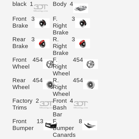
black
1
Body
4
Front
3
F.
3
Brake
Right
Brake
Rear
3
R.
3
Brake
Right
Brake
Front
454
F.
454
Wheel
Right
Wheel
Rear
454
R.
454
Wheel
Right
Wheel
Factory
2
Front
4
Trims
Bash
Bar
Front
13
F.
8
Bumper
Bumper
Canards