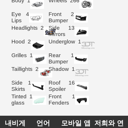
Body
1
Wheels
266
Eye
4
Front
2
Lips
Bumper
Headlights
2
Side
13
Mirrors
Hood
2
Underglow
1
Grilles
1
Rear
1
Bumper
Taillights
2
Shadow
1
Side
1
Roof
16
Skirts
Spoiler
Tinted
1
Front
1
glass
Fenders
내비게
언어
모바일 앱
저희와 연