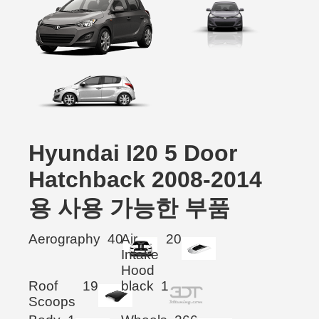
Hyundai I20 5 Door
Hatchback 2008-2014
용 사용 가능한 부품
Aerography
40
Air
20
Intake
Hood
Roof
19
black
1
Scoops