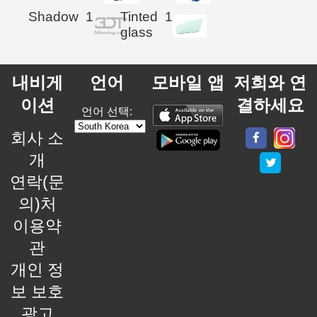
Shadow
1
Tinted
1
glass
내비게
언어
모바일 앱
저희와 연
이션
결하세요
언어 선택:
회사 소
개
연락(문
의)처
이용약
관
개인 정
보 보호
광고