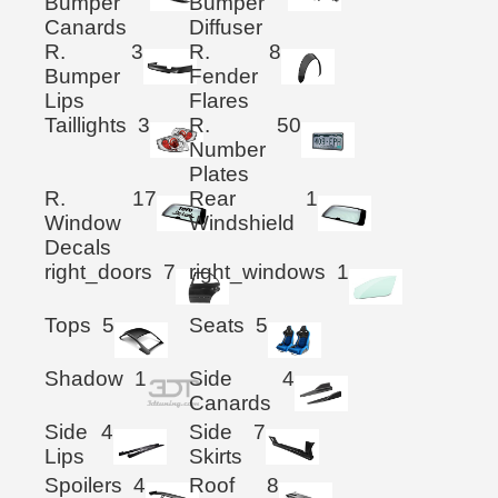
Bumper
Bumper
Canards
Diffuser
R.
3
R.
8
Bumper
Fender
Lips
Flares
Taillights
3
R.
50
Number
Plates
R.
17
Rear
1
Window
Windshield
Decals
right_doors
7
right_windows
1
Tops
5
Seats
5
Shadow
1
Side
4
Canards
Side
4
Side
7
Lips
Skirts
Spoilers
4
Roof
8