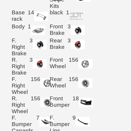
Kits
Base
14
black
1
rack
Body
1
Front
3
Brake
F.
3
Rear
3
Right
Brake
Brake
R.
3
Front
156
Right
Wheel
Brake
F.
156
Rear
156
Right
Wheel
Wheel
R.
156
Front
18
Right
Bumper
Wheel
F.
7
F.
9
Bumper
Bumper
Canards
Lips