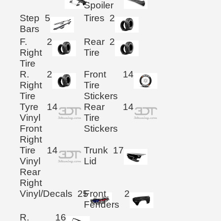
Spoiler
Step
5
Tires
2
Bars
F.
2
Rear
2
Right
Tire
Tire
R.
2
Front
14
Right
Tire
Tire
Stickers
Tyre
14
Rear
14
Vinyl
Tire
Front
Stickers
Right
Tire
14
Trunk
17
Vinyl
Lid
Rear
Right
Vinyl/Decals
25
Front
2
Fenders
R.
16