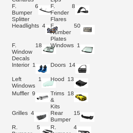
F.
6
F.
8
Bumper
Fender
Splitter
Flares
Headlights
4
F.
50
Number
Plates
F.
18
Windows
1
Window
Decals
Interior
1
Doors
14
Left
1
Hood
13
Windows
Muffler
9
Trims
18
&
Kits
Grilles
4
Rear
15
Bumper
R.
5
R.
4