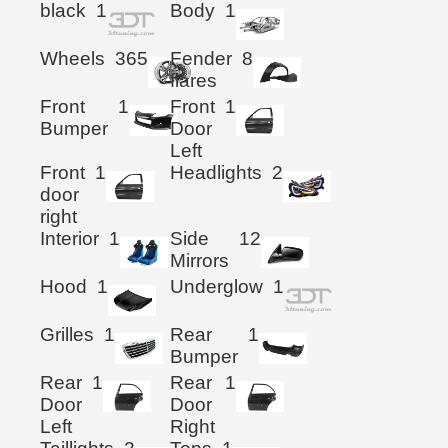
black
1
Body
1
Wheels
365
Fender
8
flares
Front
1
Front
1
Bumper
Door
Left
Front
1
Headlights
2
door
right
Interior
1
Side
12
Mirrors
Hood
1
Underglow
1
Grilles
1
Rear
1
Bumper
Rear
1
Rear
1
Door
Door
Left
Right