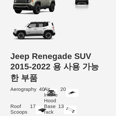
Jeep Renegade SUV
2015-2022 용 사용 가능
한 부품
Aerography
40
Air
20
Intake
Hood
Roof
17
Base
13
Scoops
rack