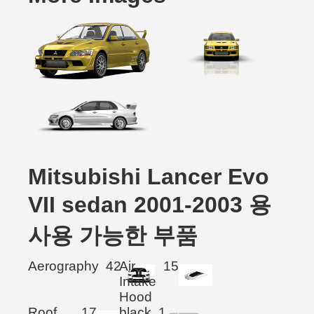
Mitsubishi Lancer Evo
VII sedan 2001-2003 용
사용 가능한 부품
Aerography
42
Air
15
Intake
Hood
Roof
17
black
1