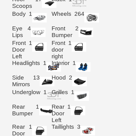
Scoops
Body
1
Wheels
264
Eye
4
Front
2
Lips
Bumper
Front
1
Front
1
Door
door
Left
right
Headlights
1
Interior
1
Side
13
Hood
2
Mirrors
Underglow
1
Grilles
1
Rear
1
Rear
1
Bumper
Door
Left
Rear
1
Taillights
3
Door