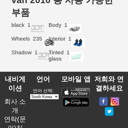
van 2010 용 사용 가능한
부품
black
1
Body
1
Wheels
235
Interior
1
Shadow
1
Tinted
1
glass
내비게
언어
모바일 앱
저희와 연
이션
결하세요
언어 선택:
회사 소
개
연락(문