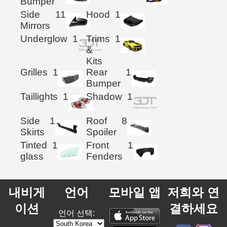
Bumper
Side
11
Hood
1
Mirrors
Underglow
1
Trims
1
&
Kits
Grilles
1
Rear
1
Bumper
Taillights
1
Shadow
1
Side
1
Roof
8
Skirts
Spoiler
Tinted
1
Front
1
glass
Fenders
내비게
언어
모바일 앱
저희와 연
이션
결하세요
언어 선택: