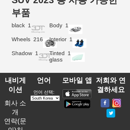
SUV 2023 용 사용 가능한
부품
black
1
Body
1
Wheels
216
Interior
1
Shadow
1
Tinted
1
glass
내비게
언어
모바일 앱
저희와 연
이션
결하세요
언어 선택:
회사 소
개
연락(문