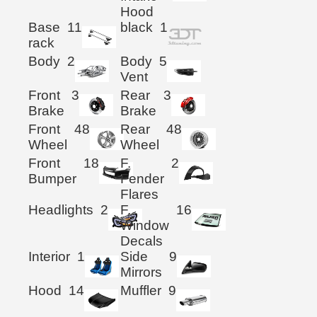
Hood
Base
11
black
1
rack
Body
2
Body
5
Vent
Front
3
Rear
3
Brake
Brake
Front
48
Rear
48
Wheel
Wheel
Front
18
F.
2
Bumper
Fender
Flares
Headlights
2
F.
16
Window
Decals
Interior
1
Side
9
Mirrors
Hood
14
Muffler
9