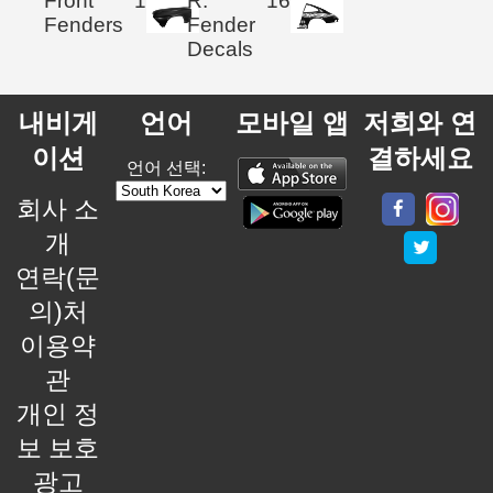
Front
1
R.
16
Fenders
Fender
Decals
내비게
언어
모바일 앱
저희와 연
이션
결하세요
언어 선택:
회사 소
개
연락(문
의)처
이용약
관
개인 정
보 보호
광고