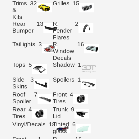
Trims
32
Grilles
15
&
Kits
Rear
13
R.
2
Bumper
Fender
Flares
Taillights
3
R.
16
Window
Decals
Tops
5
Shadow
1
Side
3
Spoilers
1
Skirts
Roof
7
Front
4
Spoiler
Tires
Rear
4
Trunk
9
Tires
Lid
Vinyl/Decals
18
Tinted
6
glass