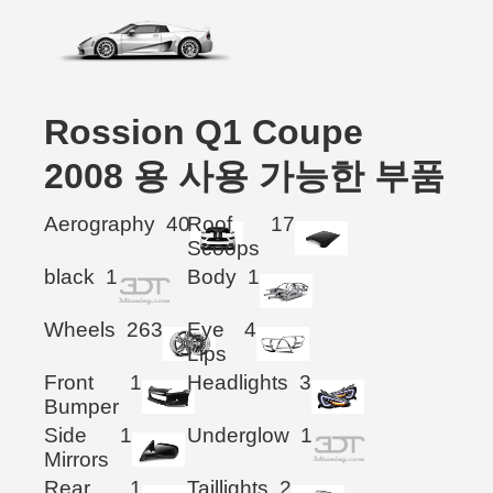
Rossion Q1 Coupe
2008 용 사용 가능한 부품
Aerography
40
Roof
17
Scoops
black
1
Body
1
Wheels
263
Eye
4
Lips
Front
1
Headlights
3
Bumper
Side
1
Underglow
1
Mirrors
Rear
1
Taillights
2