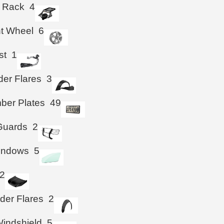
 Rack
4
ht Wheel
6
st
1
der Flares
3
ber Plates
49
 Guards
2
Windows
5
2
der Flares
2
indshield
5