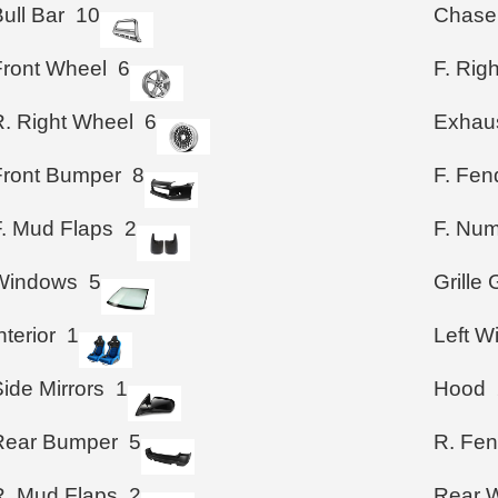
ull Bar
10
Chase
Front Wheel
6
F. Rig
R. Right Wheel
6
Exhau
Front Bumper
8
F. Fen
F. Mud Flaps
2
F. Num
Windows
5
Grille
nterior
1
Left 
ide Mirrors
1
Hood
Rear Bumper
5
R. Fen
R. Mud Flaps
2
Rear W