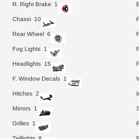
R. Right Brake
1
B
Chassi
10
Rear Wheel
6
Fog Lights
1
Headlights
15
F. Window Decals
1
Hitches
2
I
Mirrors
1
S
Grilles
1
Taillights
8