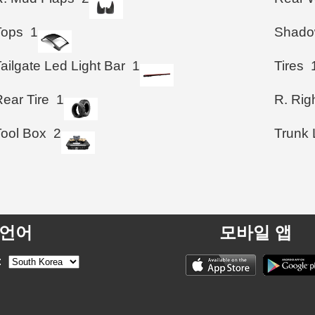
Tops
1
Shad
ailgate Led Light Bar
1
Tires
ear Tire
1
R. Righ
Tool Box
2
Trunk 
언어
모바일 앱
: