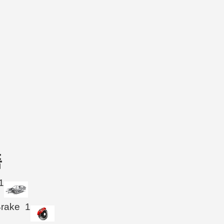
품
1
Brake
1