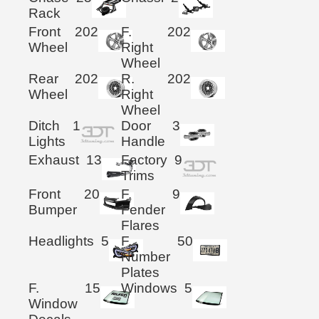
Rack
Front
202
F.
202
Wheel
Right
Wheel
Rear
202
R.
202
Wheel
Right
Wheel
Ditch
1
Door
3
Lights
Handle
Exhaust
13
Factory
9
Trims
Front
20
F.
9
Bumper
Fender
Flares
Headlights
5
F.
50
Number
Plates
F.
15
Windows
5
Window