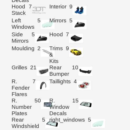
Decals
Hood
7
Interior
9
Stack
Left
5
Mirrors
5
Windows
Side
5
Hood
7
Mirrors
Moulding
2
Trims
9
&
Kits
Grilles
21
Rear
10
Bumper
R.
7
Taillights
4
Fender
Flares
R.
50
R.
15
Number
Window
Plates
Decals
Rear
5
right_windows
5
Windshield