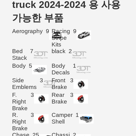
truck 2024-2024 용 사용
가능한 부품
Aerography
9
Racing
9
Stripe
Kits
Bed
7
black
2
Stack
Body
5
Body
1
Decals
Side
3
Front
3
Emblems
Brake
F.
3
Rear
3
Right
Brake
Brake
R.
3
Camper
1
Right
Shell
Brake
Chase
25
Chassi
2