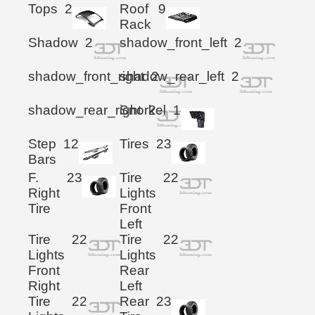
Tops
2
Roof
9
Rack
Shadow
2
shadow_front_left
2
shadow_front_right
shadow_rear_left
2
2
shadow_rear_right
Snorkel
2
1
Step
12
Tires
23
Bars
F.
23
Tire
22
Right
Lights
Tire
Front
Left
Tire
22
Tire
22
Lights
Lights
Front
Rear
Right
Left
Tire
22
Rear
23