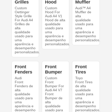
Grilles
Hood
Muffler
Custom
Custom
Audi™ A4
Oettinger
Hood For
Muffler de
Style Grille
Audi A4 V1
alta
For Audi A4
Hood de alta
qualidade
Grilles de
qualidade
usado para
alta
usado para
uma
qualidade
uma
aparência e
usado para
aparência e
desempenho
uma
desempenho
personalizados.
aparência e
personalizados.
desempenho
personalizados.
Front
Front
Front
Fenders
Bumper
Tires
Audi
Custom
Toyo
Front
Front
Front Tires
Fenders de
Bumper For
de alta
alta
Audi A4 V7
qualidade
qualidade
Front
usado para
usado para
Bumper de
uma
uma
alta
aparência e
aparência e
qualidade
desempenho
desempenho
usado para
personalizados.