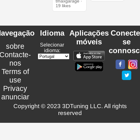
tmaxgarage ·
19 likes
avegação
Idioma
Aplicações
Conecte
móveis
se
sobre
Selecionar
connosc
idioma:
Contacte-
nos
Terms of
use
Privacy
anunciar
Copyright © 2023 3DTuning LLC. All rights
reserved