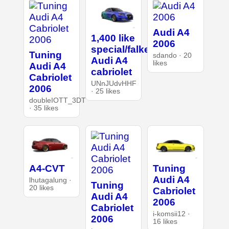
Audi A4
1,400 like
2006
special/falken
Tuning
sdando · 20
Audi A4
likes
Audi A4
cabriolet
Cabriolet
UNnJUdvHHF
2006
· 25 likes
doubleIOTT_3DT
· 35 likes
A4-CVT
Tuning
Audi A4
lhutagalung ·
Tuning
20 likes
Cabriolet
Audi A4
2006
Cabriolet
i-komsii12 ·
2006
16 likes