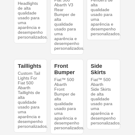
Fiat 500
Fenders de
Headlights
Abarth V3
alta
de alta
Rear
qualidade
qualidade
Bumper de
usado para
usado para
alta
uma
uma
qualidade
aparência e
aparência e
usado para
desempenho
desempenho
uma
personalizados.
personalizados.
aparência e
desempenho
personalizados.
Taillights
Front
Side
Bumper
Skirts
Custom Tail
Lights For
Fiat™ 500
Fiat™ 500
Fiat 500
Abarth
Abarth
Abarth
Front
Side Skirts
Taillights de
Bumper de
de alta
alta
alta
qualidade
qualidade
qualidade
usado para
usado para
usado para
uma
uma
uma
aparência e
aparência e
aparência e
desempenho
desempenho
desempenho
personalizados.
personalizados.
personalizados.