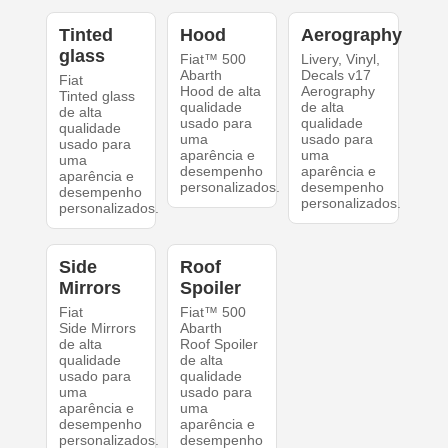
Tinted
Hood
Aerography
glass
Fiat™ 500
Livery, Vinyl,
Abarth
Decals v17
Fiat
Hood de alta
Aerography
Tinted glass
qualidade
de alta
de alta
usado para
qualidade
qualidade
uma
usado para
usado para
aparência e
uma
uma
desempenho
aparência e
aparência e
personalizados.
desempenho
desempenho
personalizados.
personalizados.
Side
Roof
Mirrors
Spoiler
Fiat
Fiat™ 500
Side Mirrors
Abarth
de alta
Roof Spoiler
qualidade
de alta
usado para
qualidade
uma
usado para
aparência e
uma
desempenho
aparência e
personalizados.
desempenho