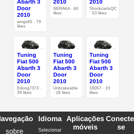
Abarth 3
2010
2010
Door
NERAKA · 60
ShockcarloQC
likes
· 53 likes
2010
amgs65 · 79
likes
Tuning
Tuning
Tuning
Fiat 500
Fiat 500
Fiat 500
Abarth 3
Abarth 3
Abarth 3
Door
Door
Door
2010
2010
2010
Edong7373 ·
UnbrakeabIe
18057 · 19
39 likes
· 26 likes
likes
avegação
Idioma
Aplicações
Conecte
móveis
se
sobre
Selecionar