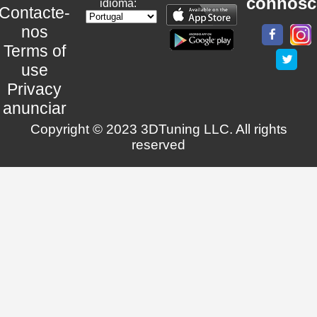
connosc
idioma:
Contacte-
nos
Terms of
use
Privacy
anunciar
Copyright © 2023 3DTuning LLC. All rights
reserved