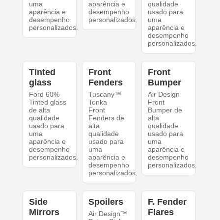
uma
aparência e
qualidade
aparência e
desempenho
usado para
desempenho
personalizados.
uma
personalizados.
aparência e
desempenho
personalizados.
Tinted
Front
Front
glass
Fenders
Bumper
Ford 60%
Tuscany™
Air Design
Tinted glass
Tonka
Front
de alta
Front
Bumper de
qualidade
Fenders de
alta
usado para
alta
qualidade
uma
qualidade
usado para
aparência e
usado para
uma
desempenho
uma
aparência e
personalizados.
aparência e
desempenho
desempenho
personalizados.
personalizados.
Side
Spoilers
F. Fender
Mirrors
Flares
Air Design™