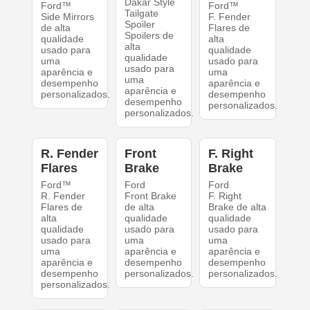
Dakar Style
Ford™
Ford™
Tailgate
Side Mirrors
F. Fender
Spoiler
de alta
Flares de
Spoilers de
qualidade
alta
alta
usado para
qualidade
qualidade
uma
usado para
usado para
aparência e
uma
uma
desempenho
aparência e
aparência e
personalizados.
desempenho
desempenho
personalizados.
personalizados.
R. Fender
Front
F. Right
Flares
Brake
Brake
Ford™
Ford
Ford
R. Fender
Front Brake
F. Right
Flares de
de alta
Brake de alta
alta
qualidade
qualidade
qualidade
usado para
usado para
usado para
uma
uma
uma
aparência e
aparência e
aparência e
desempenho
desempenho
desempenho
personalizados.
personalizados.
personalizados.