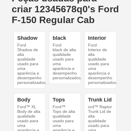
criar 12345678q0's Ford
F-150 Regular Cab
Shadow
black
Interior
Ford
Ford
Ford
Shadow de
black de alta
Interior de
alta
qualidade
alta
qualidade
usado para
qualidade
usado para
uma
usado para
uma
aparência e
uma
aparência e
desempenho
aparência e
desempenho
personalizados.
desempenho
personalizados.
personalizados.
Body
Tops
Trunk Lid
Ford™ XL
Ford™
ord™ Raptor
Body de alta
Tops de alta
Trunk Lid de
qualidade
qualidade
alta
usado para
usado para
qualidade
uma
uma
usado para
aparência e
aparência e
uma