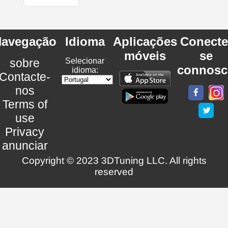
avegação
Idioma
Aplicações
Conecte
móveis
se
sobre
Selecionar
connosc
idioma:
Contacte-
nos
Terms of
use
Privacy
anunciar
Copyright © 2023 3DTuning LLC. All rights
reserved