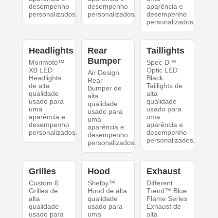
desempenho
desempenho
aparência e
personalizados.
personalizados.
desempenho
personalizados.
Headlights
Rear
Taillights
Bumper
Morimoto™
Spec-D™
XB LED
Optic LED
Air Design
Headlights
Black
Rear
de alta
Taillights de
Bumper de
qualidade
alta
alta
usado para
qualidade
qualidade
uma
usado para
usado para
aparência e
uma
uma
desempenho
aparência e
aparência e
personalizados.
desempenho
desempenho
personalizados.
personalizados.
Grilles
Hood
Exhaust
Custom 6
Shelby™
Different
Grilles de
Hood de alta
Trend™ Blue
alta
qualidade
Flame Series
qualidade
usado para
Exhaust de
usado para
uma
alta