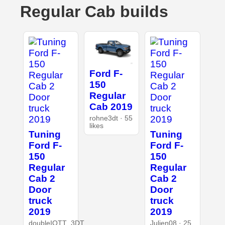
Regular Cab builds
Ford F-
150
Regular
Cab 2019
rohne3dt · 55
likes
Tuning
Tuning
Ford F-
Ford F-
150
150
Regular
Regular
Cab 2
Cab 2
Door
Door
truck
truck
2019
2019
doubleIOTT_3DT
Julien08 · 25