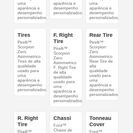
uma
aparência e
uma
aparência e
desempenho
aparência e
desempenho
personalizados.
desempenho
personalizados.
personalizados.
Tires
F. Right
Rear Tire
Tire
Pirelli™
Pirelli™
Scorpion
Scorpion
Pirelli™
Zero
Zero
Scorpion
Asimmetrico
Asimmetrico
Zero
Tires de alta
Rear Tire de
Asimmetrico
qualidade
alta
F. Right Tire
usado para
qualidade
de alta
uma
usado para
qualidade
aparência e
uma
usado para
desempenho
aparência e
uma
personalizados.
desempenho
aparência e
personalizados.
desempenho
personalizados.
R. Right
Chassi
Tonneau
Tire
Cover
Ford™
Chassi de
Pirelli™
Ford™