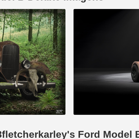
8fletcherkarley's Ford Model 