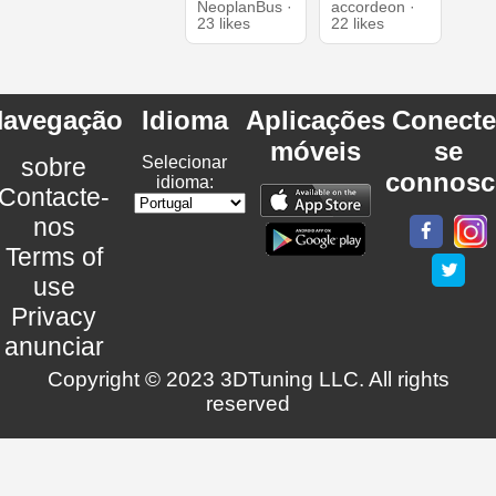
NeoplanBus ·
accordeon ·
23 likes
22 likes
avegação
Idioma
Aplicações
Conecte
móveis
se
sobre
Selecionar
connosc
idioma:
Contacte-
nos
Terms of
use
Privacy
anunciar
Copyright © 2023 3DTuning LLC. All rights
reserved