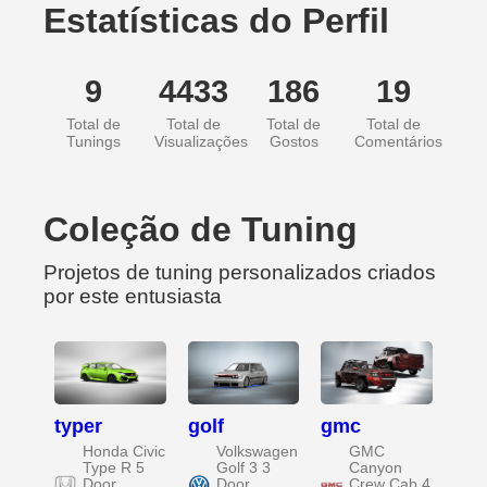
Estatísticas do Perfil
9
4433
186
19
Total de
Total de
Total de
Total de
Tunings
Visualizações
Gostos
Comentários
Coleção de Tuning
Projetos de tuning personalizados criados
por este entusiasta
typer
golf
gmc
Honda Civic
Volkswagen
GMC
Type R 5
Golf 3 3
Canyon
Door
Door
Crew Cab 4