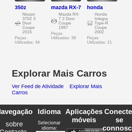
350z
mazda RX-7
honda
Nissan
Mazda RX-
Honda
370Z 3
7 2 Door
Integra
Door
Coupe
Type-R
Coupe
1997
Coupe
2015
2002
Peças
Peças
Utilizadas: 38
Peças
Utilizadas: 34
Utilizadas: 21
Explorar Mais Carros
Ver Feed de Atividade
Explorar Mais
Carros
avegação
Idioma
Aplicações
Conecte
móveis
se
sobre
Selecionar
connosc
idioma:
Contacte-