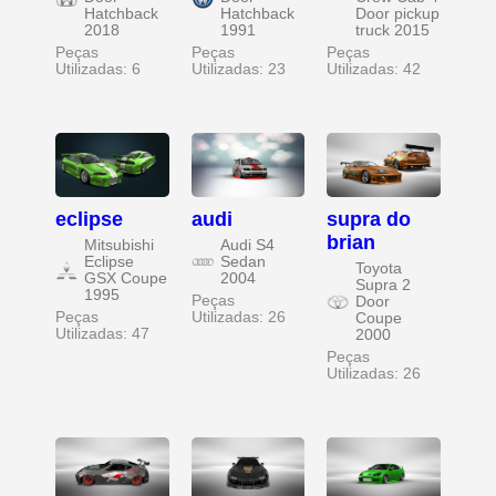
Hatchback
Hatchback
Door pickup
2018
1991
truck 2015
Peças
Peças
Peças
Utilizadas: 6
Utilizadas: 23
Utilizadas: 42
eclipse
audi
supra do
brian
Mitsubishi
Audi S4
Eclipse
Sedan
Toyota
GSX Coupe
2004
Supra 2
1995
Peças
Door
Peças
Utilizadas: 26
Coupe
Utilizadas: 47
2000
Peças
Utilizadas: 26