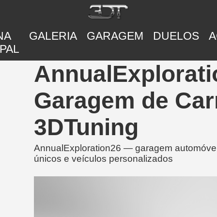
NA
GALERIA
GARAGEM
DUELOS
A
PAL
AnnualExplorati
Garagem de Car
3DTuning
AnnualExploration26 — garagem automóvel 
únicos e veículos personalizados