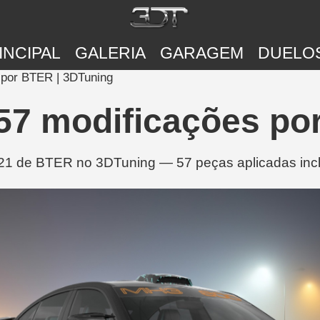
INCIPAL
GALERIA
GARAGEM
DUELO
por BTER | 3DTuning
7 modificações por
1 de BTER no 3DTuning — 57 peças aplicadas inclu